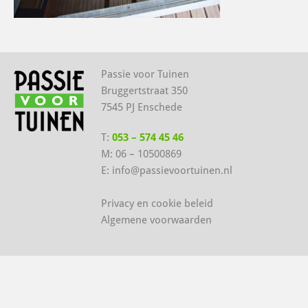
Passie voor Tuinen
Bruggertstraat 350
7545 PJ Enschede
T:
053 – 574 45 46
M:
06 – 10500869
E:
info@passievoortuinen.nl
Privacy en cookie beleid
Algemene voorwaarden