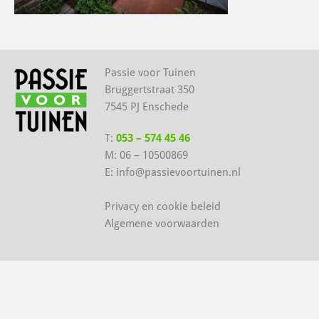
Passie voor Tuinen
Bruggertstraat 350
7545 PJ Enschede
T:
053 – 574 45 46
M:
06 – 10500869
E:
info@passievoortuinen.nl
Privacy en cookie beleid
Algemene voorwaarden