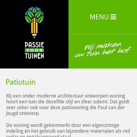
MENU
Patiotuin
Bij een onder moderne architectuur ontworpen woning
hoort een tuin die dezelfde stijl en sfeer ademt. Dat geldt
zeer zeker ook voor deze patiowoning die Paul van der
Jeugd ontwierp.
De woning wordt gekenmerkt door een eigenzinnige
indeling en het gebruik van bijzondere materialen als red
cedar en gegalvaniseerd staal.