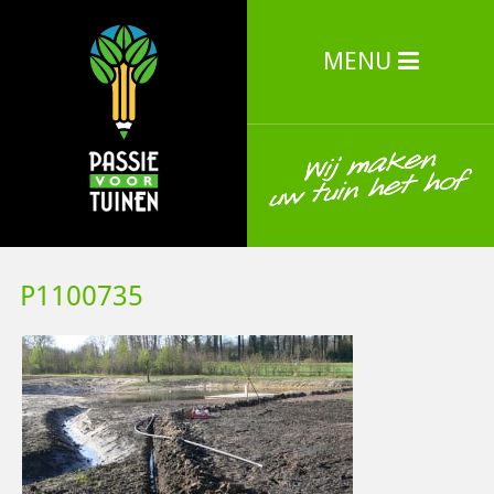
MENU
P1100735