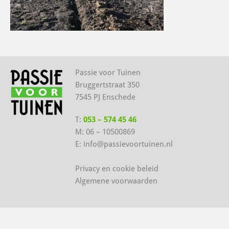
Passie voor Tuinen
Bruggertstraat 350
7545 PJ Enschede
T:
053 – 574 45 46
M:
06 – 10500869
E:
info@passievoortuinen.nl
Privacy en cookie beleid
Algemene voorwaarden