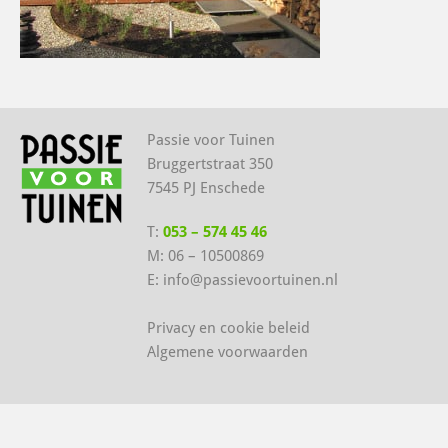
Passie voor Tuinen
Bruggertstraat 350
7545 PJ Enschede
T:
053 – 574 45 46
M:
06 – 10500869
E:
info@passievoortuinen.nl
Privacy en cookie beleid
Algemene voorwaarden