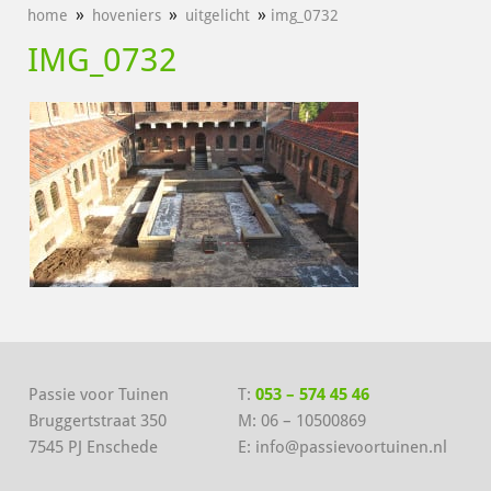
»
»
»
home
hoveniers
uitgelicht
img_0732
IMG_0732
Passie voor Tuinen
T:
053 – 574 45 46
Bruggertstraat 350
M:
06 – 10500869
7545 PJ Enschede
E:
info@passievoortuinen.nl