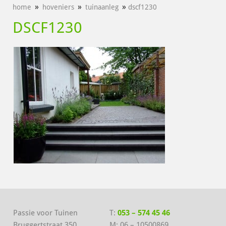
»
»
»
home
hoveniers
tuinaanleg
dscf1230
DSCF1230
Passie voor Tuinen
T:
053 – 574 45 46
Bruggertstraat 350
M:
06 – 10500869