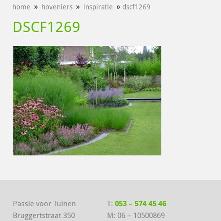
»
»
»
home
hoveniers
inspiratie
dscf1269
DSCF1269
Passie voor Tuinen
T:
053 – 574 45 46
Bruggertstraat 350
M:
06 – 10500869