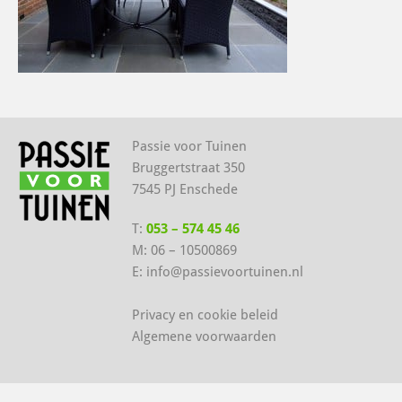
Passie voor Tuinen
Bruggertstraat 350
7545 PJ Enschede
T:
053 – 574 45 46
M:
06 – 10500869
E:
info@passievoortuinen.nl
Privacy en cookie beleid
Algemene voorwaarden