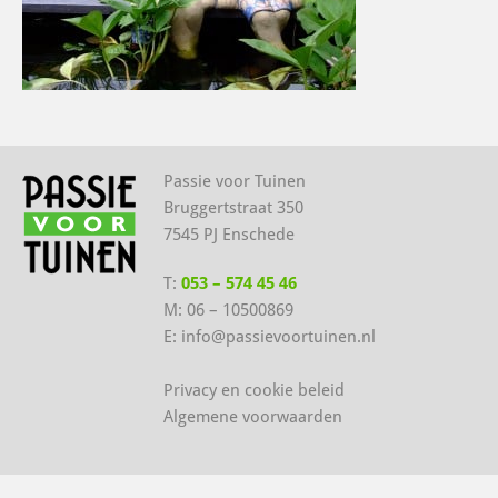
Passie voor Tuinen
Bruggertstraat 350
7545 PJ Enschede
T:
053 – 574 45 46
M:
06 – 10500869
E:
info@passievoortuinen.nl
Privacy en cookie beleid
Algemene voorwaarden