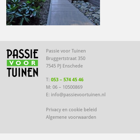
Passie voor Tuinen
Bruggertstraat 350
7545 PJ Enschede
T:
053 – 574 45 46
M:
06 – 10500869
E:
info@passievoortuinen.nl
Privacy en cookie beleid
Algemene voorwaarden