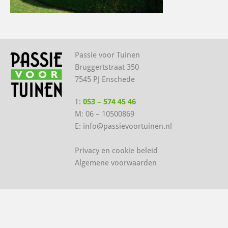
Passie voor Tuinen
Bruggertstraat 350
7545 PJ Enschede
T:
053 – 574 45 46
M:
06 – 10500869
E:
info@passievoortuinen.nl
Privacy en cookie beleid
Algemene voorwaarden